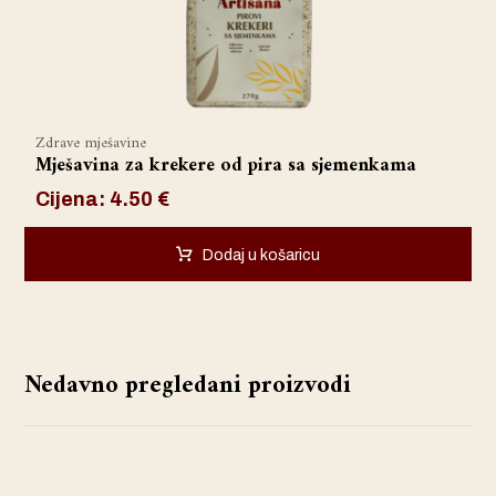
Zdrave mješavine
Mješavina za krekere od pira sa sjemenkama
Cijena:
4.50
€
Dodaj u košaricu
Nedavno pregledani proizvodi