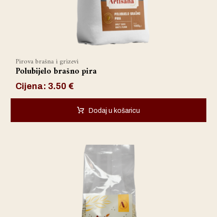
Pirova brašna i grizevi
Polubijelo brašno pira
Cijena:
3.50
€
Dodaj u košaricu