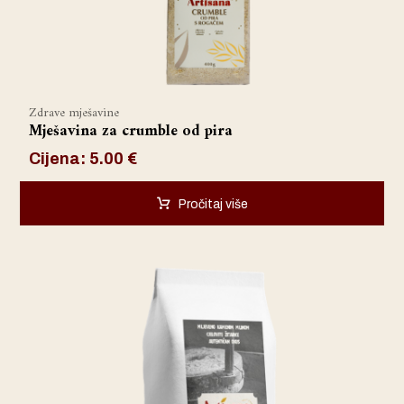
Zdrave mješavine
Mješavina za crumble od pira
Cijena:
5.00
€
Pročitaj više