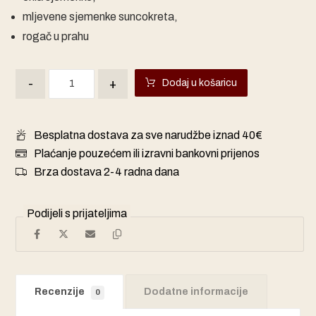
mljevene sjemenke suncokreta,
rogač u prahu
-
+
Dodaj u košaricu
Besplatna dostava za sve narudžbe iznad 40€
Plaćanje pouzećem ili izravni bankovni prijenos
Brza dostava 2-4 radna dana
Recenzije
Dodatne informacije
0