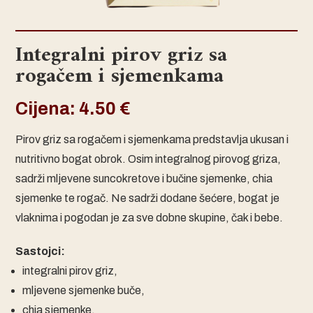
Integralni pirov griz sa
rogačem i sjemenkama
Cijena:
4.50
€
Pirov griz sa rogačem i sjemenkama predstavlja ukusan i
nutritivno bogat obrok. Osim integralnog pirovog griza,
sadrži mljevene suncokretove i bučine sjemenke, chia
sjemenke te rogač. Ne sadrži dodane šećere, bogat je
vlaknima i pogodan je za sve dobne skupine, čak i bebe.
Sastojci:
integralni pirov griz,
mljevene sjemenke buče,
chia sjemenke,