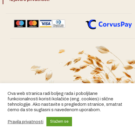
Ova web stranica radi boljeg rada i poboljšane
funkcionalnosti koristi kolačiće (eng. cookies) i slične
tehnologije. Ako nastavite s pregledom stranice, smatrat
ćemo da ste suglasni s navedenom uporabom.
Pravila privatnosti
Slažem se
2024 © Artisana
Izrada web shopa:
kT dizajn