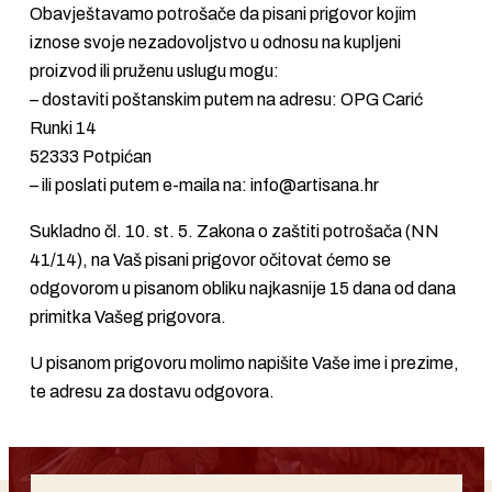
Obavještavamo potrošače da pisani prigovor kojim
iznose svoje nezadovoljstvo u odnosu na kupljeni
proizvod ili pruženu uslugu mogu:
– dostaviti poštanskim putem na adresu: OPG Carić
Runki 14
52333 Potpićan
– ili poslati putem e-maila na:
info@artisana.hr
Sukladno čl. 10. st. 5. Zakona o zaštiti potrošača (NN
41/14), na Vaš pisani prigovor očitovat ćemo se
odgovorom u pisanom obliku najkasnije 15 dana od dana
primitka Vašeg prigovora.
U pisanom prigovoru molimo napišite Vaše ime i prezime,
te adresu za dostavu odgovora.