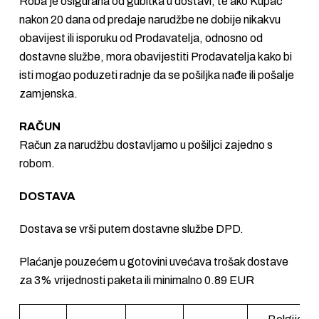
Roba je osigurana od gubitka u dostavi, te ako Kupac
nakon 20 dana od predaje narudžbe ne dobije nikakvu
obavijest ili isporuku od Prodavatelja, odnosno od
dostavne službe, mora obavijestiti Prodavatelja kako bi
isti mogao poduzeti radnje da se pošiljka nađe ili pošalje
zamjenska.
RAČUN
Račun za narudžbu dostavljamo u pošiljci zajedno s
robom.
DOSTAVA
Dostava se vrši putem dostavne službe DPD.
Plaćanje pouzećem u gotovini uvećava trošak dostave
za 3% vrijednosti paketa ili minimalno 0.89 EUR