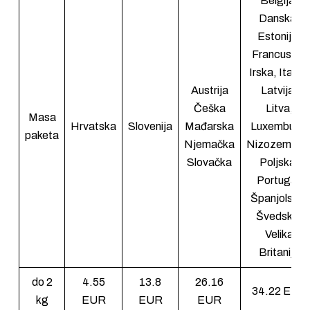
Belgija,
Danska,
Estonija,
Francuska,
Irska, Italija,
Austrija
Latvija,
Češka
Litva,
Masa
Hrvatska
Slovenija
Mađarska
Luxemburg,
paketa
Njemačka
Nizozemska
Slovačka
Poljska,
Portugal,
Španjolska,
Švedska,
Velika
Britanija
do 2
4.55
13.8
26.16
34.22 EUR
kg
EUR
EUR
EUR