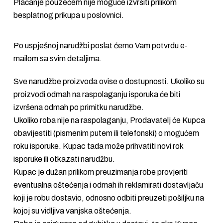
Plaćanje pouzećem nije moguće izvršiti prilikom
besplatnog prikupa u poslovnici.
Po uspješnoj narudžbi poslat ćemo Vam potvrdu e-
mailom sa svim detaljima.
Sve narudžbe proizvoda ovise o dostupnosti. Ukoliko su
proizvodi odmah na raspolaganju isporuka će biti
izvršena odmah po primitku narudžbe.
Ukoliko roba nije na raspolaganju, Prodavatelj će Kupca
obavijestiti (pismenim putem ili telefonski) o mogućem
roku isporuke. Kupac tada može prihvatiti novi rok
isporuke ili otkazati narudžbu.
Kupac je dužan prilikom preuzimanja robe provjeriti
eventualna oštećenja i odmah ih reklamirati dostavljaču
koji je robu dostavio, odnosno odbiti preuzeti pošiljku na
kojoj su vidljiva vanjska oštećenja.