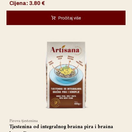
Cijena:
3.80
€
Pročitaj više
Pirova tjestenina
Tjestenina od integralnog brašna pira i brašna