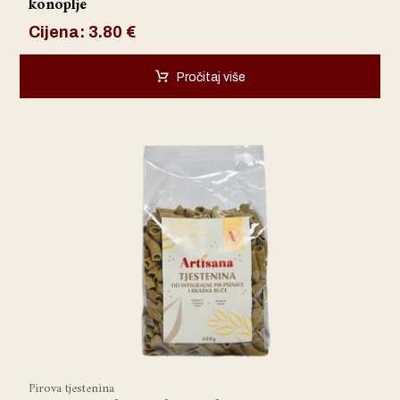
konoplje
Cijena:
3.80
€
Pročitaj više
Pirova tjestenina