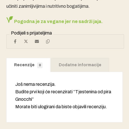
učiniti zanimljivijima i nutritivno bogatijima.
Pogodna je za vegane jer ne sadrži jaja.
Recenzije
Dodatne informacije
0
Još nema recenzija.
Budite prvi koji će recenzirati “Tjestenina od pira
Gnocchi”
Morate biti
ulogirani
da biste objavili recenziju.