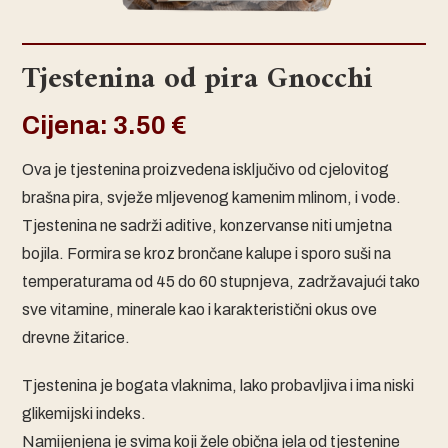
Tjestenina od pira Gnocchi
Cijena:
3.50
€
Ova je tjestenina proizvedena isključivo od cjelovitog
brašna pira, svježe mljevenog kamenim mlinom, i vode.
Tjestenina ne sadrži aditive, konzervanse niti umjetna
bojila. Formira se kroz brončane kalupe i sporo suši na
temperaturama od 45 do 60 stupnjeva, zadržavajući tako
sve vitamine, minerale kao i karakteristični okus ove
drevne žitarice.
Tjestenina je bogata vlaknima, lako probavljiva i ima niski
glikemijski indeks.
Namijenjena je svima koji žele obična jela od tjestenine