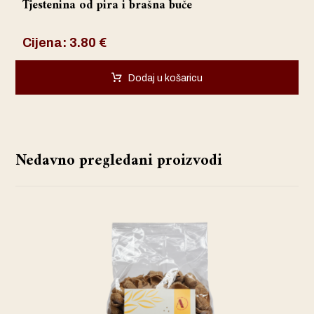
Tjestenina od pira i brašna buče
Cijena:
3.80
€
Dodaj u košaricu
Nedavno pregledani proizvodi