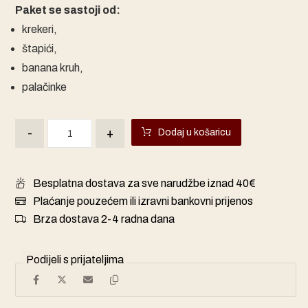
Paket se sastoji od:
krekeri,
štapići,
banana kruh,
palačinke
-
+
Dodaj u košaricu
Besplatna dostava za sve narudžbe iznad 40€
Plaćanje pouzećem ili izravni bankovni prijenos
Brza dostava 2-4 radna dana